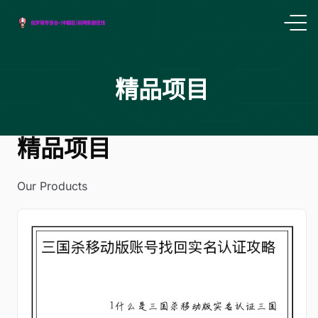
精品项目
精品项目
Our Products