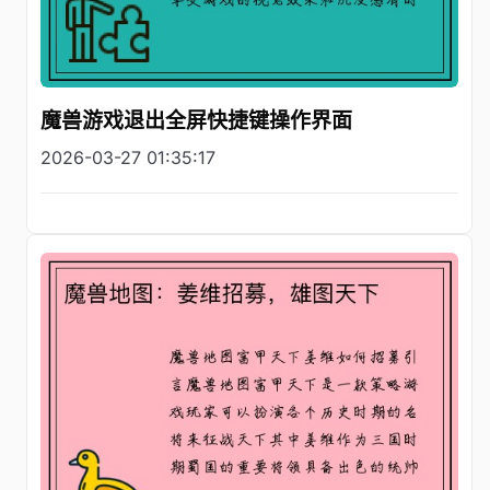
魔兽游戏退出全屏快捷键操作界面
2026-03-27 01:35:17